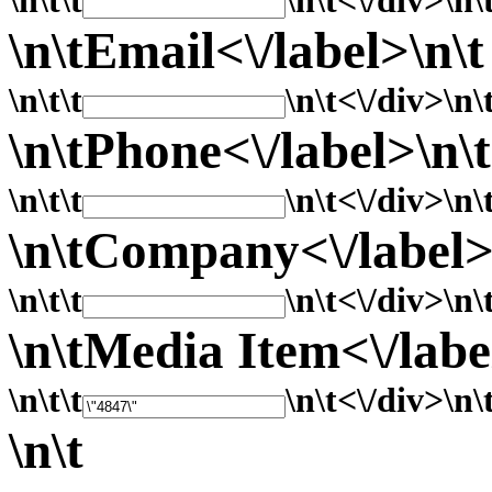
\n\t\t
\n\t<\/div>\n\
\n\t
Email<\/label>\n\t
\n\t\t
\n\t<\/div>\n\
\n\t
Phone<\/label>\n\t
\n\t\t
\n\t<\/div>\n\
\n\t
Company<\/label>
\n\t\t
\n\t<\/div>\n\
\n\t
Media Item<\/labe
\n\t\t
\n\t<\/div>\n\
\n\t