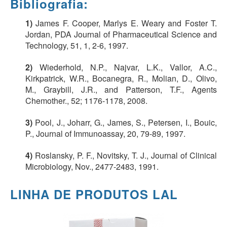
Bibliografia:
1)
James F. Cooper, Marlys E. Weary and Foster T.
Jordan, PDA Journal of Pharmaceutical Science and
Technology, 51, 1, 2-6, 1997.
2)
Wiederhold, N.P., Najvar, L.K., Vallor, A.C.,
Kirkpatrick, W.R., Bocanegra, R., Molian, D., Olivo,
M., Graybill, J.R., and Patterson, T.F., Agents
Chemother., 52; 1176-1178, 2008.
3)
Pool, J., Joharr, G., James, S., Petersen, I., Bouic,
P., Journal of Immunoassay, 20, 79-89, 1997.
4)
Roslansky, P. F., Novitsky, T. J., Journal of Clinical
Microbiology, Nov., 2477-2483, 1991.
LINHA DE PRODUTOS LAL