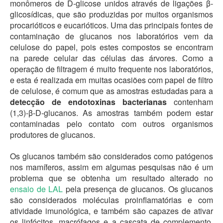
monômeros de D-glicose unidos através de ligações β-
glicosídicas, que são produzidas por muitos organismos
procarióticos e eucarióticos. Uma das principais fontes de
contaminação de glucanos nos laboratórios vem da
celulose do papel, pois estes compostos se encontram
na parede celular das células das árvores. Como a
operação de filtragem é muito frequente nos laboratórios,
e esta é realizada em muitas ocasiões com papel de filtro
de celulose, é comum que as amostras estudadas para a
detecção de endotoxinas bacterianas
contenham
(1,3)-β-D-glucanos. As amostras também podem estar
contaminadas pelo contato com outros organismos
produtores de glucanos.
Os glucanos também são considerados como patógenos
nos mamíferos, assim em algumas pesquisas não é um
problema que se obtenha um resultado alterado no
ensaio de LAL
pela presença de glucanos. Os glucanos
são considerados moléculas proinflamatórias e com
atividade imunológica, e também são capazes de ativar
os linfócitos, macrófagos e a cascata de complemento.