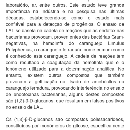
laboratório, ar, entre outros. Este estudo teve grande
importância na indústria e na pesquisa nas últimas
décadas, estabelecendo-se como o estudo mais
confiável para a detecção de pirogênios. O ensaio de
LAL se baseia na cadeia de reações que as endotoxinas
bacterianas provocam, provenientes das bactérias Gram-
negativas, na hemolinfa do caranguejo Limulus
Polyphemus, o caranguejo ferradura, nome comum como
é conhecido este caranguejo. A cadeia de reações tem
como resultado a coagulação da hemolinfa que é o
fenômeno utilizado para a determinação analítica. No
entanto, existem outros compostos que também
provocam a gelificação no lisado de amebócitos do
caranguejo ferradura, provocando interferência no ensaio
de endotoxinas bacterianas, alguns destes compostos
são (1,3)-β-D-glucanos, que resultam em falsos positivos
no ensaio de LAL.
Os (1,3)-β-D-glucanos são compostos polissacarídeos,
constituídos por monômeros de glicose, especificamente