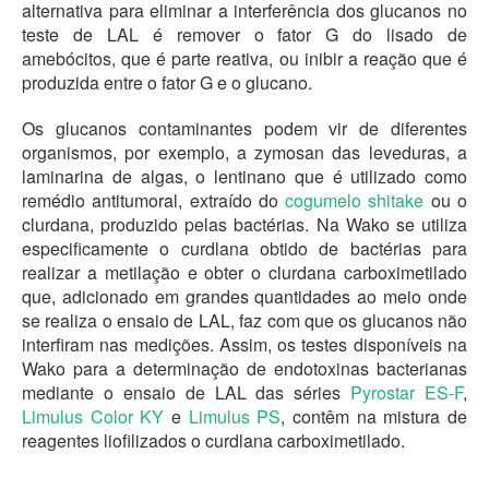
alternativa para eliminar a interferência dos glucanos no
teste de LAL é remover o fator G do lisado de
amebócitos, que é parte reativa, ou inibir a reação que é
produzida entre o fator G e o glucano.
Os glucanos contaminantes podem vir de diferentes
organismos, por exemplo, a zymosan das leveduras, a
laminarina de algas, o lentinano que é utilizado como
remédio antitumoral, extraído do
cogumelo shitake
ou o
clurdana, produzido pelas bactérias. Na Wako se utiliza
especificamente o curdlana obtido de bactérias para
realizar a metilação e obter o clurdana carboximetilado
que, adicionado em grandes quantidades ao meio onde
se realiza o ensaio de LAL, faz com que os glucanos não
interfiram nas medições. Assim, os testes disponíveis na
Wako para a determinação de endotoxinas bacterianas
mediante o ensaio de LAL das séries
Pyrostar ES-F
,
Limulus Color KY
e
Limulus PS
, contêm na mistura de
reagentes liofilizados o curdlana carboximetilado.