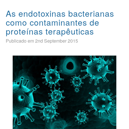
As endotoxinas bacterianas
como contaminantes de
proteínas terapêuticas
Publicado em 2nd September 2015