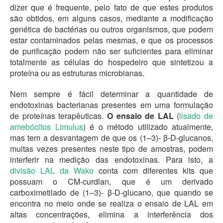
dizer que é frequente, pelo fato de que estes produtos
são obtidos, em alguns casos, mediante a modificação
genética de bactérias ou outros organismos, que podem
estar contaminados pelas mesmas, e que os processos
de purificação podem não ser suficientes para eliminar
totalmente as células do hospedeiro que sintetizou a
proteína ou as estruturas microbianas.
Nem sempre é fácil determinar a quantidade de
endotoxinas bacterianas presentes em uma formulação
de proteínas terapêuticas.
O ensaio de LAL
(
lisado de
amebócitos Limulus
) é o método utilizado atualmente,
mas tem a desvantagem de que os (1–3)- β-D-glucanos,
muitas vezes presentes neste tipo de amostras, podem
interferir na medição das endotoxinas. Para isto, a
divisão LAL da Wako
conta com diferentes kits que
possuam o CM-curdlan, que é um derivado
carboximetilado de (1–3)- β-D-glucano, que quando se
encontra no meio onde se realiza o ensaio de LAL em
altas concentrações, elimina a interferência dos