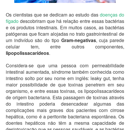
Os cientistas que se dedicam ao estudo das
doenças do
fígado
descobriram que há relação entre essas bactérias
e os produtos intestinais. Em muitos casos, as bactérias
patógenas que ficam alojadas no trato gastrointestinal de
um indivíduo são do tipo
Gram-negativas
, cuja parede
celular tem, entre outros componentes,
lipopolissacarídeos
.
Considera-se que uma pessoa com permeabilidade
intestinal aumentada, síndrome também conhecida como
intestino solto por seu nome em inglês: leaky gut, tenha
maior possibilidade de que toxinas penetrem em seu
organismo, e entre essas toxinas, os lipopolissacarídeos
de origem bacteriana. Esta passagem de toxinas através
do intestino poderia desencadear algumas das
complicações mais graves dos pacientes com cirrose
hepática, como é a peritonite bacteriana espontânea. Os
doentes hepáticos não têm a mesma capacidade de
desintoxicação que as pessoas saudáveis, e as bactérias