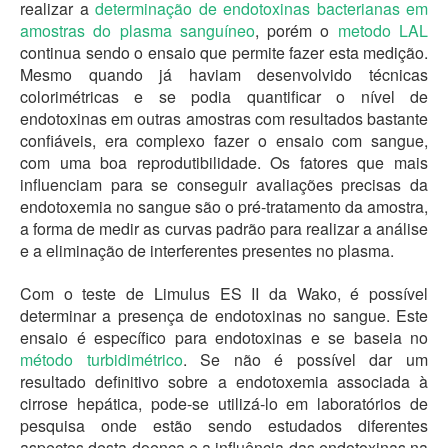
realizar a
determinação de endotoxinas bacterianas em
amostras do plasma sanguíneo
, porém o
metodo LAL
continua sendo o ensaio que permite fazer esta medição.
Mesmo quando já haviam desenvolvido técnicas
colorimétricas e se podia quantificar o nível de
endotoxinas em outras amostras com resultados bastante
confiáveis, era complexo fazer o ensaio com sangue,
com uma boa reprodutibilidade. Os fatores que mais
influenciam para se conseguir avaliações precisas da
endotoxemia no sangue são o pré-tratamento da amostra,
a forma de medir as curvas padrão para realizar a análise
e a eliminação de interferentes presentes no plasma.
Com o teste de Limulus ES II da Wako, é possível
determinar a presença de endotoxinas no sangue. Este
ensaio é específico para endotoxinas e se baseia no
método turbidimétrico
. Se não é possível dar um
resultado definitivo sobre a endotoxemia associada à
cirrose hepática, pode-se utilizá-lo em laboratórios de
pesquisa onde estão sendo estudados diferentes
aspectos desta doença e a influência das endotoxinas na