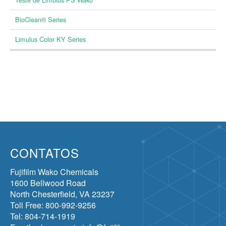
BioClean® Series
Limulus Color KY Series
CONTATOS
Fujifilm Wako Chemicals
1600 Bellwood Road
North Chesterfield, VA 23237
Toll Free: 800-992-9256
Tel: 804-714-1919