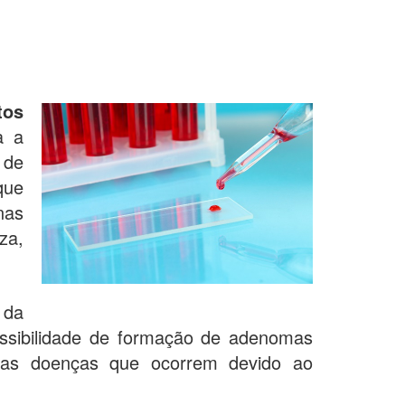
tos
za a
 de
que
nas
za,
 da
ossibilidade de formação de adenomas
rsas doenças que ocorrem devido ao