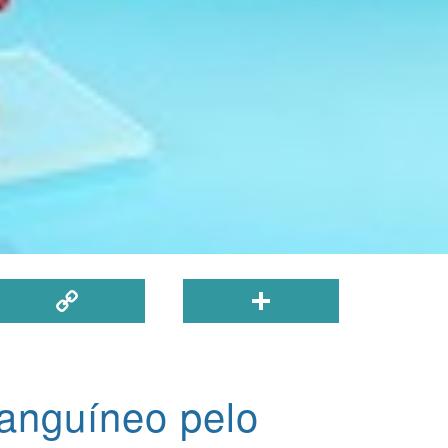
Copy
Share
Link
anguíneo pelo