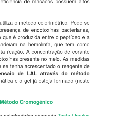
eficiência de macacos possuem altos
tiliza o método colorimétrico. Pode-se
 presença de endotoxinas bacterianas,
o que é produzida entre o peptídeo e a
ncadeiam na hemolinfa, que tem como
esta reação. A concentração de corante
dotoxinas presente no meio. As medidas
e se tenha acrescentado o reagente de
ensaio de LAL através do método
ática e o gel já esteja formado (neste
, Método Cromogénico
do colorimétrico chamado
Teste Limulus