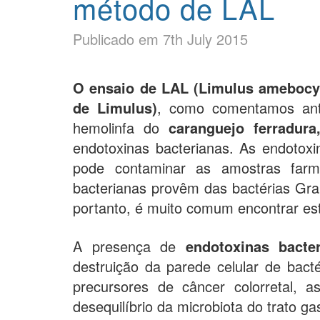
método de LAL
Publicado em 7th July 2015
O ensaio de LAL (Limulus amebocyt
de Limulus)
, como comentamos an
hemolinfa do
caranguejo ferradur
endotoxinas bacterianas. As endotoxi
pode contaminar as amostras farma
bacterianas provêm das bactérias Gr
portanto, é muito comum encontrar est
A presença de
endotoxinas bacte
destruição da parede celular de bac
precursores de câncer colorretal,
desequilíbrio da microbiota do trato gas