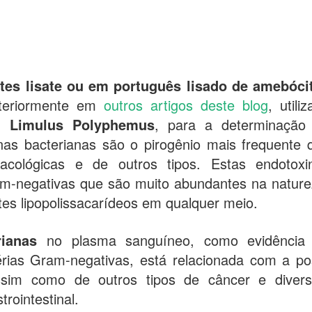
es lisate ou em português lisado de amebóci
teriormente em
outros artigos deste blog
, utili
a, Limulus Polyphemus
, para a determinação
nas bacterianas são o pirogênio mais frequente 
cológicas e de outros tipos. Estas endotoxi
am-negativas que são muito abundantes na nature
es lipopolissacarídeos em qualquer meio.
rianas
no plasma sanguíneo, como evidência
térias Gram-negativas, está relacionada com a p
 assim como de outros tipos de câncer e dive
trointestinal.