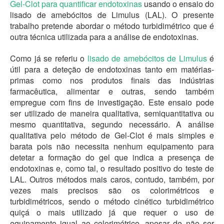
Gel-Clot para quantificar endotoxinas
usando o ensaio do
lisado de amebócitos de Limulus (LAL). O presente
trabalho pretende abordar o método turbidimétrico que é
outra técnica utilizada para a análise de endotoxinas.
Como já se referiu o
lisado de amebócitos de Limulus
é
útil para a deteção de endotoxinas tanto em matérias-
primas como nos produtos finais das indústrias
farmacêutica, alimentar e outras, sendo também
empregue com fins de investigação. Este ensaio pode
ser utilizado de maneira qualitativa, semiquantitativa ou
mesmo quantitativa, segundo necessário. A análise
qualitativa pelo método de Gel-Clot é mais simples e
barata pois não necessita nenhum equipamento para
detetar a formação do gel que indica a presença de
endotoxinas e, como tal, o resultado positivo do teste de
LAL. Outros métodos mais caros, contudo, também, por
vezes mais precisos são os colorimétricos e
turbidimétricos, sendo o método cinético turbidimétrico
quiçá o mais utilizado já que requer o uso de
equipamento igual ao colorimétrico, apesar de não ser