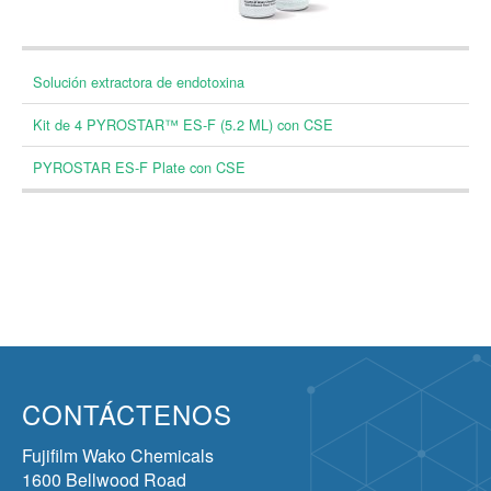
Solución extractora de endotoxina
Kit de 4 PYROSTAR™ ES-F (5.2 ML) con CSE
PYROSTAR ES-F Plate con CSE
CONTÁCTENOS
Fujifilm Wako Chemicals
1600 Bellwood Road