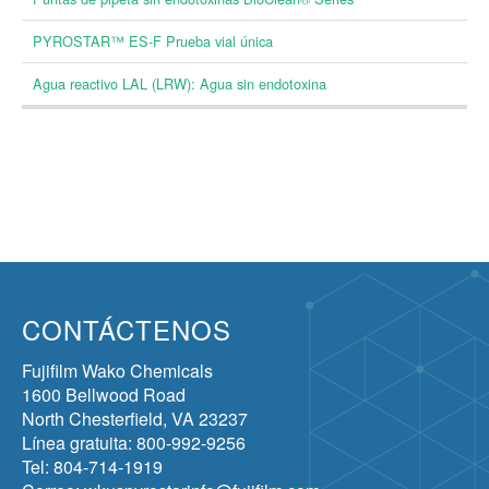
PYROSTAR™ ES-F Prueba vial única
Agua reactivo LAL (LRW): Agua sin endotoxina
CONTÁCTENOS
Fujifilm Wako Chemicals
1600 Bellwood Road
North Chesterfield, VA 23237
Línea gratuita: 800-992-9256
Tel: 804-714-1919