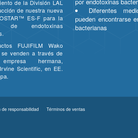
por endotoxinas bacte
iento de la División LAL
Diferentes med
ducción de nuestra nueva
ROSTAR™ ES-F para la
pueden encontrarse e
ón de endotoxinas
bacterianas
s.
uctos FUJIFILM Wako
 se venden a través de
 empresa hermana,
rvine Scientific, en EE.
pa.
n de responsabilidad
Términos de ventas