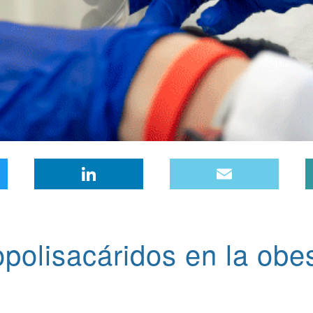
Twitter
LinkedIn
Email
popolisacáridos en la obe