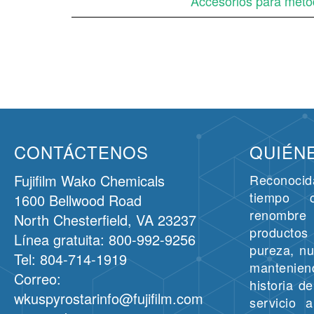
Accesorios para mét
CONTÁCTENOS
QUIÉN
Fujifilm Wako Chemicals
Reconoci
tiempo 
1600 Bellwood Road
renombre 
North Chesterfield, VA 23237
producto
Línea gratuita: 800-992-9256
pureza, n
Tel: 804-714-1919
manteni
Correo:
historia d
wkuspyrostarinfo@fujifilm.com
servicio 