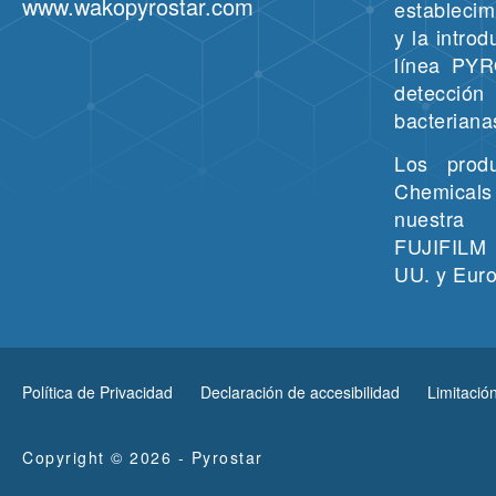
www.wakopyrostar.com
establecim
y la intro
línea PY
detecci
bacteriana
Los prod
Chemicals
nuestra
FUJIFILM I
UU. y Euro
Política de Privacidad
Declaración de accesibilidad
Limitació
Copyright © 2026 - Pyrostar