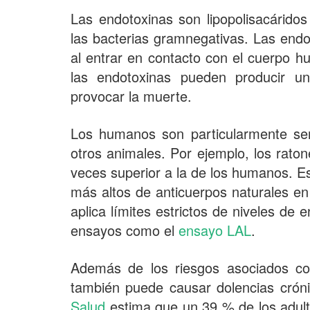
Las endotoxinas son lipopolisacárid
las bacterias gramnegativas. Las endo
al entrar en contacto con el cuerpo h
las endotoxinas pueden producir u
provocar la muerte.
Los humanos son particularmente sen
otros animales. Por ejemplo, los rato
veces superior a la de los humanos. E
más altos de anticuerpos naturales en
aplica límites estrictos de niveles de
ensayos como el
ensayo LAL
.
Además de los riesgos asociados con
también puede causar dolencias cróni
Salud
estima que un 39 % de los adul