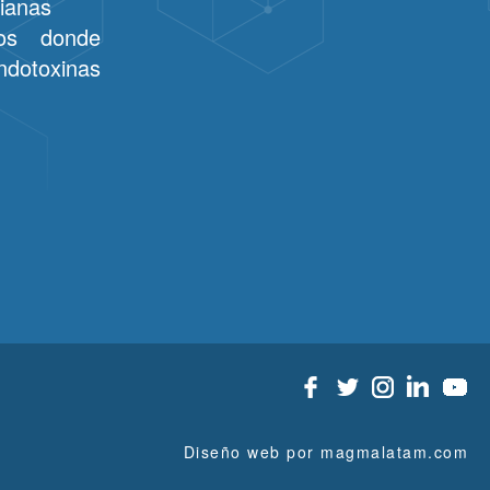
rianas
ios donde
ndotoxinas
Diseño web por magmalatam.com