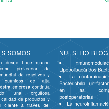
odo LAL
Ki
ES SOMOS
NUESTRO BLOG
da desde hace mucho
Inmunomodula
como proveedor de
Lipopolisacáridos Bact
mundial de reactivos y
La contaminació
s químicos de alta
Bacteriobilia, un facto
uestra empresa continúa
en las complic
endo una orgullosa
postoperatorias
e calidad de productos y
La neuroinflamaci
al cliente a través del