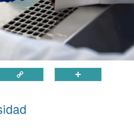
Copy
Share
Link
sidad