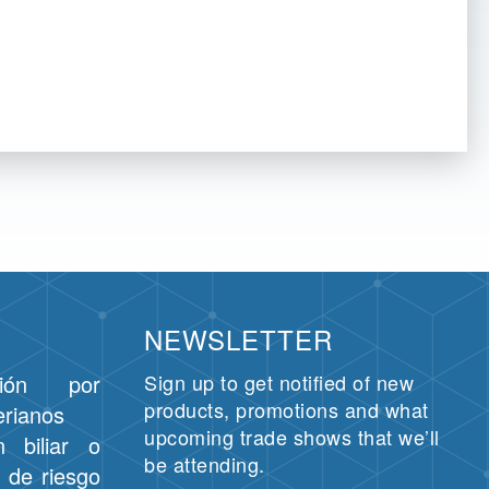
NEWSLETTER
ción por
Sign up to get notified of new
products, promotions and what
erianos
upcoming trade shows that we’ll
n biliar o
be attending.
r de riesgo