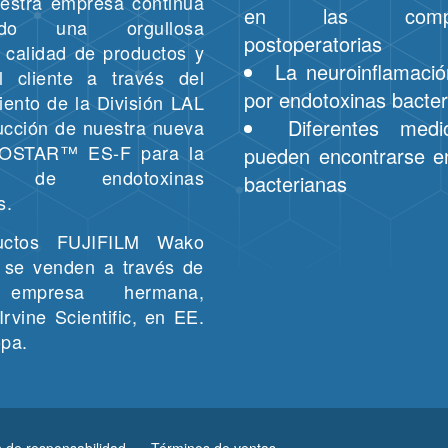
uestra empresa continúa
en las complic
endo una orgullosa
postoperatorias
e calidad de productos y
La neuroinflamaci
al cliente a través del
por endotoxinas bacte
iento de la División LAL
Diferentes med
ducción de nuestra nueva
ROSTAR™ ES-F para la
pueden encontrarse e
ón de endotoxinas
bacterianas
s.
uctos FUJIFILM Wako
 se venden a través de
 empresa hermana,
rvine Scientific, en EE.
pa.