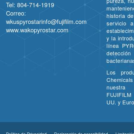
pureza, n
Tel: 804-714-1919
manteni
Correo:
historia d
wkuspyrostarinfo@fujifilm.com
servicio 
www.wakopyrostar.com
establecim
y la intro
línea PY
detecci
bacteriana
Los prod
Chemicals
nuestra
FUJIFILM I
UU. y Euro