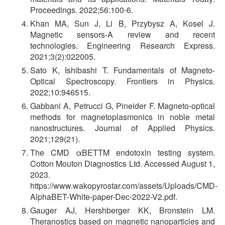
Proceedings. 2022;56:100-6.
Khan MA, Sun J, Li B, Przybysz A, Kosel J.
Magnetic sensors-A review and recent
technologies. Engineering Research Express.
2021;3(2):022005.
Sato K, Ishibashi T. Fundamentals of Magneto-
Optical Spectroscopy. Frontiers in Physics.
2022;10:946515.
Gabbani A, Petrucci G, Pineider F. Magneto-optical
methods for magnetoplasmonics in noble metal
nanostructures. Journal of Applied Physics.
2021;129(21).
The CMD
α
BETTM endotoxin testing system.
Cotton Mouton Diagnostics Ltd. Accessed August 1,
2023.
https://www.wakopyrostar.com/assets/Uploads/CMD-
AlphaBET-White-paper-Dec-2022-V2.pdf.
Gauger AJ, Hershberger KK, Bronstein LM.
Theranostics based on magnetic nanoparticles and