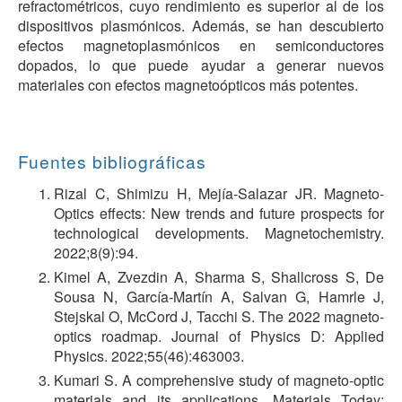
refractométricos, cuyo rendimiento es superior al de los
dispositivos plasmónicos. Además, se han descubierto
efectos magnetoplasmónicos en semiconductores
dopados, lo que puede ayudar a generar nuevos
materiales con efectos magnetoópticos más potentes.
Fuentes bibliográficas
Rizal C, Shimizu H, Mejía-Salazar JR. Magneto-
Optics effects: New trends and future prospects for
technological developments. Magnetochemistry.
2022;8(9):94.
Kimel A, Zvezdin A, Sharma S, Shallcross S, De
Sousa N, García-Martín A, Salvan G, Hamrle J,
Stejskal O, McCord J, Tacchi S. The 2022 magneto-
optics roadmap. Journal of Physics D: Applied
Physics. 2022;55(46):463003.
Kumari S. A comprehensive study of magneto-optic
materials and its applications. Materials Today: